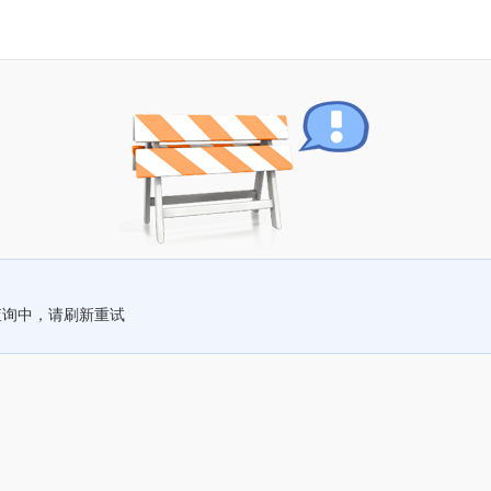
查询中，请刷新重试