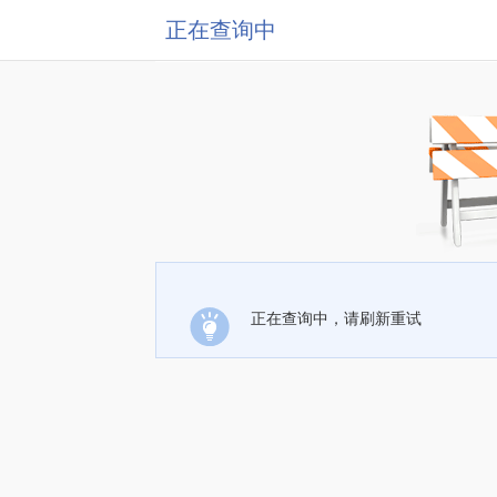
正在查询中
正在查询中，请刷新重试