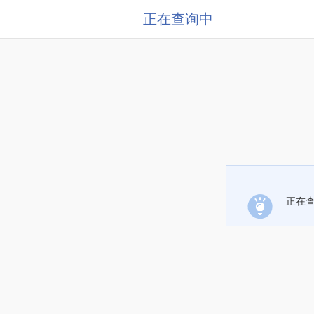
正在查询中
正在