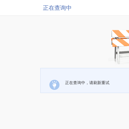
正在查询中
正在查询中，请刷新重试